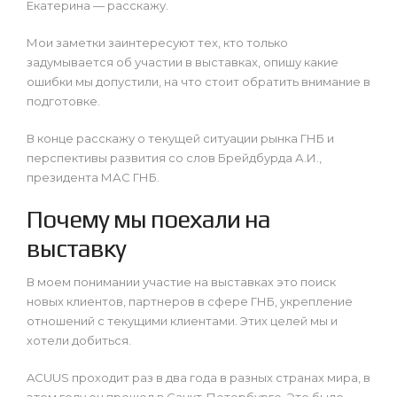
Екатерина — расскажу.
Мои заметки заинтересуют тех, кто только
задумывается об участии в выставках, опишу какие
ошибки мы допустили, на что стоит обратить внимание в
подготовке.
В конце расскажу о текущей ситуации рынка ГНБ и
перспективы развития со слов Брейдбурда А.И.,
президента МАС ГНБ.
Почему мы поехали на
выставку
В моем понимании участие на выставках это поиск
новых клиентов, партнеров в сфере ГНБ, укрепление
отношений с текущими клиентами. Этих целей мы и
хотели добиться.
ACUUS проходит раз в два года в разных странах мира, в
этом году он прошел в Санкт-Петербурге. Это было