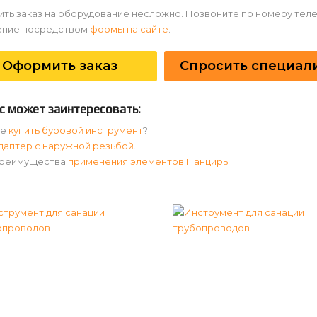
ть заказ на оборудование несложно. Позвоните по номеру тел
ние посредством
формы на сайте
.
Оформить заказ
Спросить специал
с может заинтересовать:
де
купить буровой инструмент
?
даптер с наружной резьбой
.
реимущества
применения элементов Панцирь
.