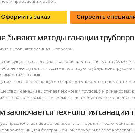
жности проведенных работ.
Оформить заказ
Спросить специал
ие бывают методы санации трубопр
огию выполняют разными методами:
нутри существующего участка прокладывают новую трубу меньш
тобы немного увеличить диаметр, старую трубную конструкцию 
олимерный вкладыш.
нутреннюю поврежденную поверхность покрывают цементным р
ществом санации выступает экономия трудовых и финансовых ре
й затрачивается меньше времени, не требуется составление с
ем заключается технология санации 
ра предполагает два основных этапа. Первый – подготовительн
 повреждений. Для бестраншейной проходки делают котлованы н