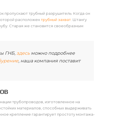
ток пропускают трубный разрушитель. Когда он
 которой расположен
трубный захват
. Штангу
рубу. Старая же становится своеобразным
ы ГНБ,
здесь
можно подробнее
бурение
, наша компания поставит
дов
анации трубопроводов, изготовленное на
остойких материалов, способных выдерживать
ежное крепление гарантирует простоту монтажа-