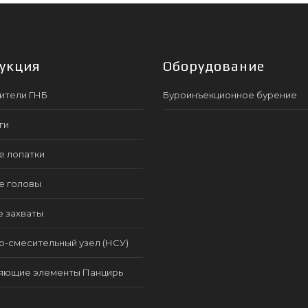
укция
Оборудование
ители ГНБ
Буроинъекционное бурение
ги
е лопатки
е головы
е захваты
-смесительный узел (НСУ)
яющие элементы Панцирь