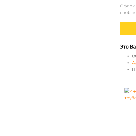
Оформи
сообще
Это Ва
Г
А
П