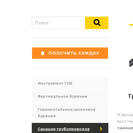
ПОЛУЧИТЬ СКИДКУ
Инструмент ГНБ
Т
Вертикальное бурение
Горизонтальное шнековое
В проце
бурение
восста
санац
Санация трубопроводов