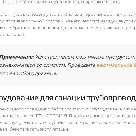
вливают части нового трубопровода, сваривают в плеть.
этап – укладка нового участка. Сначала через изношенный учас
 с противоположной стороны, на него цепляют насадку, внутри
ают в обратном направлении, одновременно протягивая новую т
 для новой.
Примечание:
Изготавливаем различные инструмент
ознакомиться со списком. Проводите
вертикальное 
для вас оборудование.
рудование для санации трубопрово
ективного проведения работ стоит купить оборудование для с
одстве компании ТЕХНОПРОК-61. Продукция выполнена из износ
 нагрузку. В каталоге трубные захваты разного диаметра. Над
жа, безопасность эксплуатации.