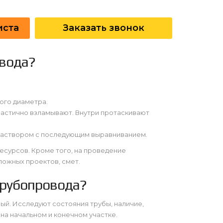
иста
Заказать звонок
овода?
ого диаметра.
частично взламывают. Внутри протаскивают
аствором с последующим выравниванием.
сурсов. Кроме того, на проведение
ложных проектов, смет.
трубопровода?
ый. Исследуют состояния трубы, наличие,
а начальном и конечном участке.