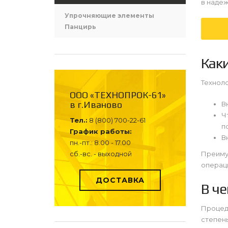
в наде
Упрочняющие элементы
Панцирь
Как
Технол
ООО «ТЕХНОПРОК-61»
в г.Иваново
В
Ч
Тел.:
8 (800) 700-22-61
п
График работы:
В
пн.-пт.: 8.00 - 17.00
сб.-вс. - выходной
Преиму
операци
ДОСТАВКА
В ч
Процеду
степень