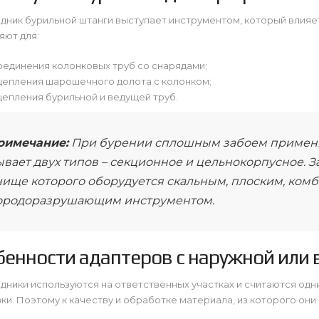
ник бурильной штанги выступает инструментом, который влияет
яют для:
оединения колонковых труб со снарядами;
цепления шарошечного долота с колонком;
цепления бурильной и ведущей труб.
римечание:
При бурении сплошным забоем примен
вает двух типов – секционное и цельнокорпусное. 
нище которого оборудуется скальным, плоским, ко
ородоразрушающим инструментом.
бенности адаптеров с наружной или 
ники используются на ответственных участках и считаются одн
ки. Поэтому к качеству и обработке материала, из которого он