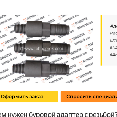
Ад
не
шт
ви
еди
Оформить заказ
Спросить специал
м нужен буровой адаптер с резьбой