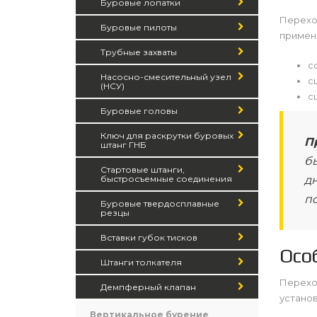
Буровые лопатки
Переход
Буровые пилоты
примен
Трубные захваты
с
Насосно-смесительный узел
с
(НСУ)
с
Буровые головы
Ключ для раскрутки буровых
П
штанг ГНБ
бы
Стартовые штанги,
д
быстросъемные соединения
п
Буровые твердосплавные
резцы
Вставки губок тисков
Осо
Штанги толкателя
Переход
Демпферный клапан
установ
Вертикальное бурение