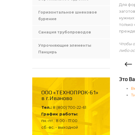
Для фор
заготов
Горизонтальное шнековое
нужных
бурение
только 
прежде
Санация трубопроводов
Чтобы о
Упрочняющие элементы
либо ос
Панцирь
Это Ва
В
ООО «ТЕХНОПРОК-61»
Т
в г.Иваново
Тел.:
8 (800) 700-22-61
График работы:
пн.-пт.: 8.00 - 17.00
сб.-вс. - выходной