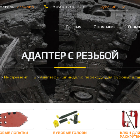
регион:
Иваново
8 (800) 700-22-61
Русский
Главная
О компании
Отзы
АДАПТЕР С РЕЗЬБОЙ
я
Инструмент ГНБ
Адаптеры (шпиндели) переходы для буровых шта
ОВЫЕ ЛОПАТКИ
БУРОВЫЕ ГОЛОВЫ
КЛЮЧ ДЛЯ
РАСКРУТК