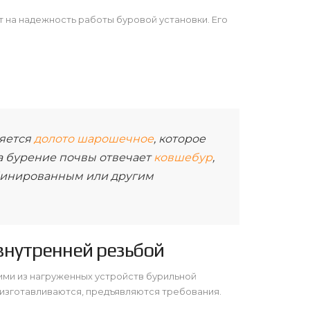
 на надежность работы буровой установки. Его
яется
долото шарошечное
, которое
За бурение почвы отвечает
ковшебур
,
мбинированным или другим
внутренней резьбой
ими из нагруженных устройств бурильной
и изготавливаются, предъявляются требования.