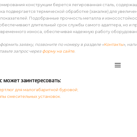
мирования конструкции берется легированная сталь, содержаща
ка подвергается термической обработке (закалке) для увеличе
 показателей. Подобранные прочность металла и износостойкос
обеспечивают длительный срок службы самого адаптера, но и п
временного износа, обеспечивая надежную работу оборудовани
формить заявку, позвоните по номеру в разделе «
Контакты
», нап
тавьте запрос через
форму на сайте
.
с может заинтересовать:
ертлюг для малогабаритной буровой;
ипы смесительных установок
.