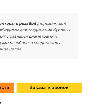
аптеры с резьбой
(переходники)
обходимы для соединения буровых
анг с разными диаметрами и
дами резьбового соединения в
ное целое.
иста
Заказать звонок
?