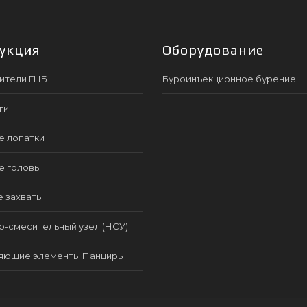
укция
Оборудование
ители ГНБ
Буроинъекционное бурение
ги
е лопатки
е головы
е захваты
-смесительный узел (НСУ)
яющие элементы Панцирь