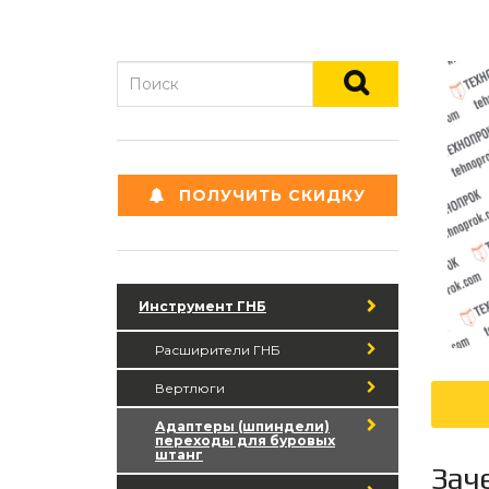
ПОЛУЧИТЬ СКИДКУ
Инструмент ГНБ
Расширители ГНБ
Вертлюги
Адаптеры (шпиндели)
переходы для буровых
штанг
Заче