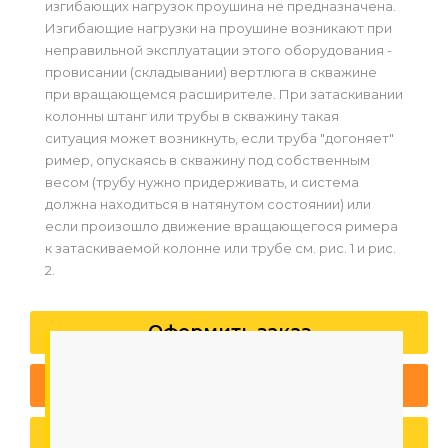
изгибающих нагрузок проушина не предназначена.
Изгибающие нагрузки на проушине возникают при
неправильной эксплуатации этого оборудования -
провисании (складывании) вертлюга в скважине
при вращающемся расширителе. При затаскивании
колонны штанг или трубы в скважину такая
ситуация может возникнуть, если труба "догоняет"
ример, опускаясь в скважину под собственным
весом (трубу нужно придерживать, и система
должна находиться в натянутом состоянии) или
если произошло движение вращающегося римера
к затаскиваемой колонне или трубе см. рис. 1 и рис.
2.
Оформить заказ
Спросить специалиста
Заказать звонок