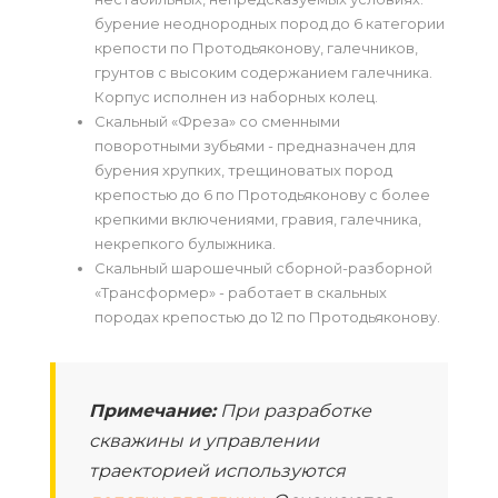
бурение неоднородных пород до 6 категории
крепости по Протодьяконову, галечников,
грунтов с высоким содержанием галечника.
Корпус исполнен из наборных колец.
Скальный «Фреза» со сменными
поворотными зубьями - предназначен для
бурения хрупких, трещиноватых пород
крепостью до 6 по Протодьяконову с более
крепкими включениями, гравия, галечника,
некрепкого булыжника.
Скальный шарошечный сборной-разборной
«Трансформер» - работает в скальных
породах крепостью до 12 по Протодьяконову.
Примечание:
При разработке
скважины и управлении
траекторией используются