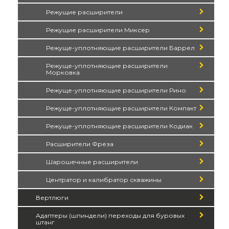
Режущие расширители
Режущие расширители Миксер
Режуще-уплотняющие расширители Баррел
Режуще-уплотняющие расширители
Морковка
Режуще-уплотняющие расширители Рино
Режуще-уплотняющие расширители Компакт
Режуще-уплотняющие расширители Кодиак
Расширители Фреза
Шарошечные расширители
Центратор и калибратор скважины
Вертлюги
Адаптеры (шпиндели) переходы для буровых
штанг