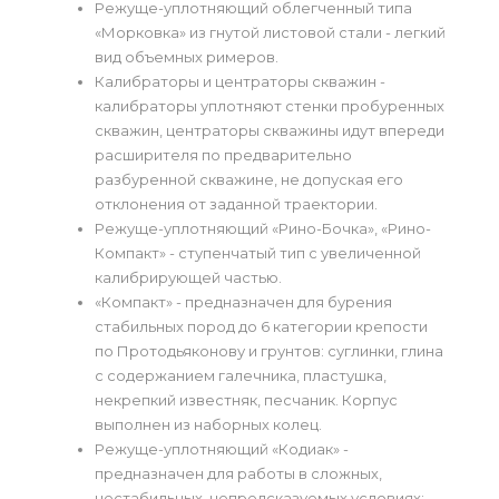
Режуще-уплотняющий облегченный типа
«Морковка» из гнутой листовой стали - легкий
вид объемных римеров.
Калибраторы и центраторы скважин -
калибраторы уплотняют стенки пробуренных
скважин, центраторы скважины идут впереди
расширителя по предварительно
разбуренной скважине, не допуская его
отклонения от заданной траектории.
Режуще-уплотняющий «Рино-Бочка», «Рино-
Компакт» - ступенчатый тип с увеличенной
калибрирующей частью.
«Компакт» - предназначен для бурения
стабильных пород до 6 категории крепости
по Протодьяконову и грунтов: суглинки, глина
с содержанием галечника, пластушка,
некрепкий известняк, песчаник. Корпус
выполнен из наборных колец.
Режуще-уплотняющий «Кодиак» -
предназначен для работы в сложных,
нестабильных, непредсказуемых условиях: