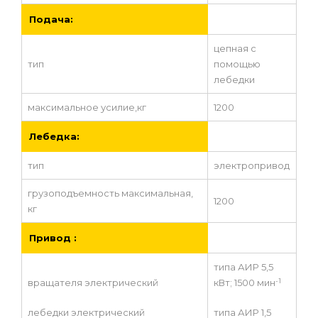
Подача:
цепная с
тип
помощью
лебедки
максимальное усилие,кг
1200
Лебедка:
тип
электропривод
грузоподъемность максимальная,
1200
кг
Привод :
типа АИР 5,5
-1
вращателя электрический
кВт; 1500 мин
лебедки электрический
типа АИР 1,5