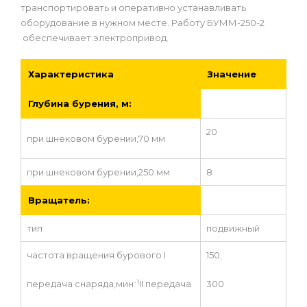
транспортировать и оперативно устанавливать
оборудование в нужном месте. Работу БУММ-250-2
обеспечивает электропривод.
Характеристика
Значение
Глубина бурения, м:
20
при шнековом бурении,70 мм
при шнековом бурении,250 мм
8
Вращатель:
тип
подвижный
частота вращения бурового I
150;
-1
передача снаряда,мин
II передача
300