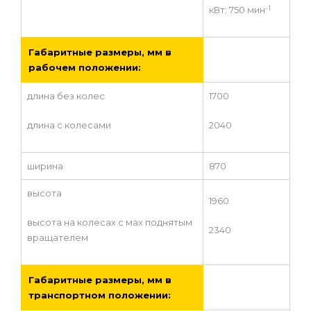
-1
кВт; 750 мин
Габаритные размеры, мм в
рабочем положении:
длина без колес
1700
длина с колесами
2040
ширина
870
высота
1960
высота на колесах с мах поднятым
2340
вращателем
Габаритные размеры, мм в
транспортном положении: